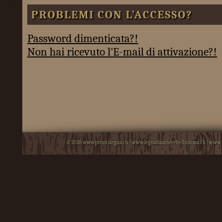
PROBLEMI CON L'ACCESSO?
Password dimenticata?!
Non hai ricevuto l'E-mail di attivazione?!
© 2026
www.prontolegna.ch
|
www.legnadaarderebellinzona.ch
|
www.l