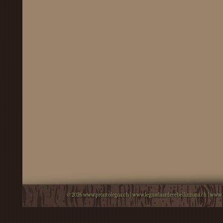
© 2026
www.prontolegna.ch
|
www.legnadaarderebellinzona.ch
|
www.l