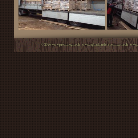
© 2026
www.prontolegna.ch
|
www.legnadaarderebellinzona.ch
|
www.l