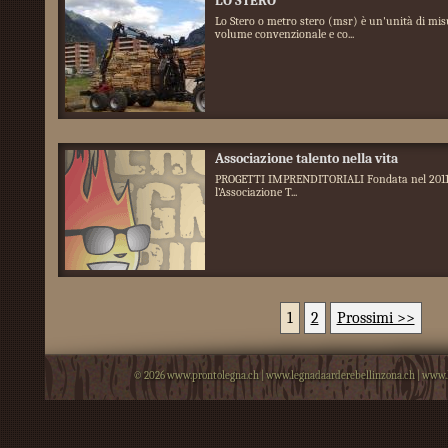
LO STERO
Lo Stero o metro stero (msr) è un'unità di mis
volume convenzionale e co...
Associazione talento nella vita
PROGETTI IMPRENDITORIALI Fondata nel 2011
l’Associazione T...
1
2
Prossimi >>
© 2026
www.prontolegna.ch
|
www.legnadaarderebellinzona.ch
|
www.l